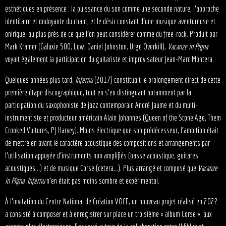
esthétiques en présence : la puissance du son comme une seconde nature, l’approche
identitaire et ondoyante du chant, et le désir constant d’une musique aventureuse et
onirique, au plus près de ce que l’on peut considérer comme du free-rock. Produit par
Mark Kramer (Galaxie 500, Low, Daniel Johnston, Urge Overkill),
Vacanze in Pigna
voyait également la participation du guitariste et improvisateur Jean-Marc Montera.
Quelques années plus tard,
Infernu
(2017) constituait le prolongement direct de cette
première étape discographique, tout en s’en distinguant notamment par la
participation du saxophoniste de jazz contemporain André Jaume et du multi-
instrumentiste et producteur américain Alain Johannes (Queen of the Stone Age, Them
Crooked Vultures, PJ Harvey). Moins électrique que son prédécesseur, l’ambition était
de mettre en avant le caractère acoustique des compositions et arrangements par
l’utilisation appuyée d’instruments non amplifiés (basse acoustique, guitares
acoustiques…) et de musique Corse (cetera…). Plus arrangé et composé que
Vacanze
in Pigna
,
Infernu
n’en était pas moins sombre et expérimental.
À l’invitation du Centre National de Création VOCE, un nouveau projet réalisé en 2022
a consisté à composer et à enregistrer sur place un troisième « album Corse », aux