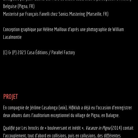
Belguise (Pigna, FR)
Masterisé par François Fanelli chez Sonics Mastering (Marseille, FR)
Conception graphique par Hélène Mailloux d'après une photographie de William
Lacalmontie
(C) & (P) 2023 Casa Éditions / Parallel Factory
PROJET
En compagnie de Jérôme Casalonga (voix), Hifiklub a déjà eu l’occasion d’enregistrer
deux albums dans l’auditorium exceptionnel du village de Pigna, en Balagne.
Qualifié par Les Inrocks de « bouleversant et inédit »,
Vacanze in Pigna
(2014) contait
l’accouplement, tout d’abord en collisions, puis en collusions, des différentes