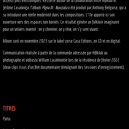
accents plus électroniques. Resserré autour de la collaboration entre Hifiklub et
Jérôme Casalonga, l’album
Pigna III : Nunziata
a été produit par Anthony Belguise, qui a
su introduire une réelle modernité dans les compositions. L’île apporte ici son
ouverture vers des espaces non bornés. Le résultat génère un folklore imaginaire
pour un univers inventé : on y chemine, on y rêve, on s’y sent vivant.
Album sorti en novembre 2023 sur le label corse
Casa Edtions
, en CD et en digital.
Communication réalisée à partir de la commande adressée par Hifiklub au
photographe et vidéaste
William Lacalmontie
lors de la résidence de février 2022
(deux clips issus d’un film documentaire témoignant des sessions d’enregistrement).
TITRES
Partu