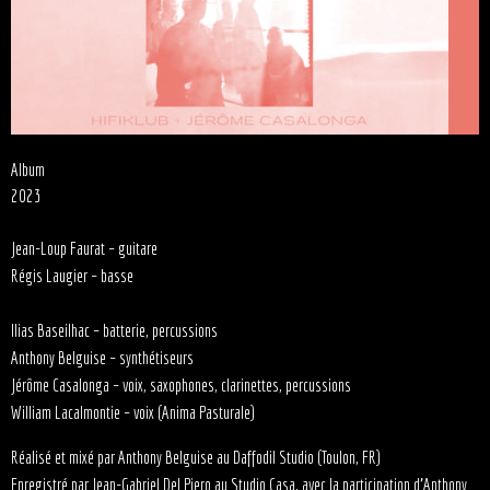
Album
2023
Jean-Loup Faurat – guitare
Régis Laugier – basse
Ilias Baseilhac – batterie, percussions
Anthony Belguise – synthétiseurs
Jérôme Casalonga – voix, saxophones, clarinettes, percussions
William Lacalmontie – voix (Anima Pasturale)
Réalisé et mixé par Anthony Belguise au Daffodil Studio (Toulon, FR)
Enregistré par Jean-Gabriel Del Piero au Studio Casa, avec la participation d’Anthony