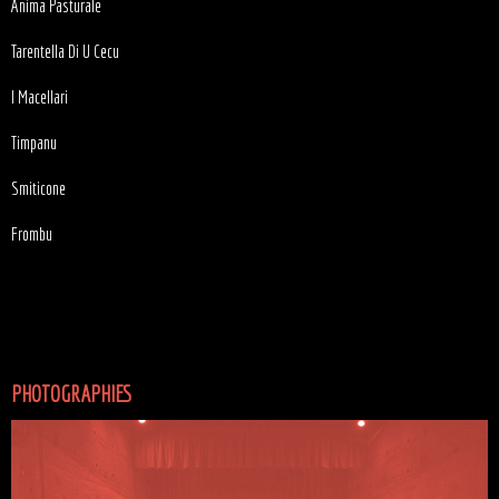
Anima Pasturale
Tarentella Di U Cecu
I Macellari
Timpanu
Smiticone
Frombu
PHOTOGRAPHIES