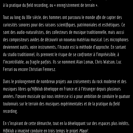
à la pratique du field recording, ou « enregistrement de terrain ».
Tout au long du XXe siècle, des hommes ont parcouru le monde afin de capter des
curiosités sonores pour des raisons scientifiques, patrimoniales et esthétiques. Ce
sont des audio-naturalistes, des collecteurs de musique traditionnelle, mais aussi
des compositeurs avides de découvrir un nouveau matériau musical. Les microphones
deviennent outils, voire instruments, l’écoute est la méthode d’approche. En sortant
du studio traditionnel, ils prennent le risque de se confronter à l’imprévisible, à
l’incontrôlable, au fragile parfois. Ils se nomment Alan Lomax, Chris Watson, Luc
Ferrari ou encore Christian Fennesz.
Dans le prolongement de nombreux projets aux croisements du rock moderne et des
musiques libres qu’Hifiklub développe en France et à l’étranger depuis plusieurs
années, l’œuvre musicale qui nous intéresse ici a pour ambition de conduire le quatuor
toulonnais sur le terrain des musiques expérimentales et de la pratique du field
recording.
En s’inspirant de cette démarche, tout en la développant sur des espaces plus inédits,
Hifiklub a imaginé conduire en trois temps le projet
Mayol
: