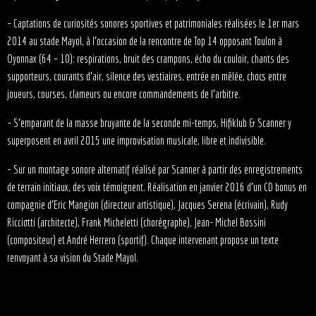
– Captations de curiosités sonores sportives et patrimoniales réalisées le 1er mars
2014 au stade Mayol, à l’occasion de la rencontre de Top 14 opposant Toulon à
Oyonnax (64 – 10): respirations, bruit des crampons, écho du couloir, chants des
supporteurs, courants d’air, silence des vestiaires, entrée en mêlée, chocs entre
joueurs, courses, clameurs ou encore commandements de l’arbitre.
– S’emparant de la masse bruyante de la seconde mi-temps, Hifiklub & Scanner y
superposent en avril 2015 une improvisation musicale, libre et indivisible.
– Sur un montage sonore alternatif réalisé par Scanner à partir des enregistrements
de terrain initiaux, des voix témoignent. Réalisation en janvier 2016 d’un CD bonus en
compagnie d’Eric Mangion (directeur artistique), Jacques Serena (écrivain), Rudy
Ricciotti (architecte), Frank Micheletti (chorégraphe), Jean- Michel Bossini
(compositeur) et André Herrero (sportif). Chaque intervenant propose un texte
renvoyant à sa vision du Stade Mayol.