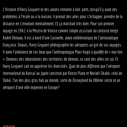
L’histoire d’Harry Gruyaert et des avions remonte à loin: petit, lorsqu’il y avait des
problèmes à l’école ou a la maison, il prenait des ailes pour s’échapper, prendre de la
distance en s’envolant mentalement. Et ça marchait très bien. Pour son premier
voyage en 1961 à la Mostra de Venise comme simple assistant du cinéaste belge
André Delvaux, il est à bord d’une Caravelle, avion emblématique de l’aéronautique
française. Depuis, Harry Gruyaert photographie les aéroports au gré de ses voyages.
Il aime l’ambiance de ces lieux que l’anthropologue Marc Augé a qualifié de « non lieu
». Devenus des laboratoires des territoires de demain, ce sont des villes en soi. Et
Harry Gruyaert sait en apprécier les diversités. Quoi de plus différent que l’aéroport
international du Kansaï au Japon construit par Renzo Piano et Noriaki Okabe, celui de
Dubaï, l’un des plus gros hub au monde, sorte de Disneyland du XXIème siècle et un
aéroport d’une ville moyenne en Europe?