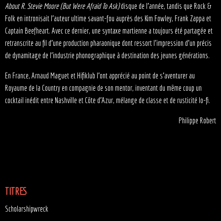
About R. Stevie Moore (But Were Afraid To Ask)
disque de l’année, tandis que Rock &
Folk en intronisait l’auteur ultime savant-fou auprès des Kim Fowley, Frank Zappa et
Captain Beefheart. Avec ce dernier, une syntaxe martienne a toujours été partagée et
retranscrite au fil d’une production pharaonique dont ressort l’impression d’un précis
de dynamitage de l’industrie phonographique à destination des jeunes générations.
En France, Arnaud Maguet et Hifiklub l’ont apprécié au point de s’aventurer au
Royaume de la Country en compagnie de son mentor, inventant du même coup un
cocktail inédit entre Nashville et Côte d’Azur, mélange de classe et de rusticité lo-fi.
Philippe Robert
TITRES
Scholarshipwreck