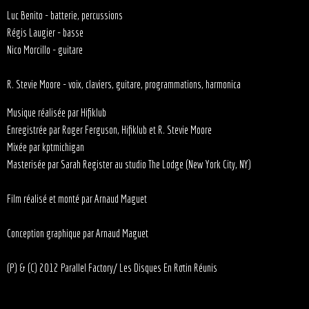
Luc Benito - batterie, percussions
Régis Laugier - basse
Nico Morcillo - guitare
R. Stevie Moore - voix, claviers, guitare, programmations, harmonica
Musique réalisée par Hifiklub
Enregistrée par Roger Ferguson, Hifiklub et R. Stevie Moore
Mixée par kptmichigan
Masterisée par Sarah Register au studio The Lodge (New York City, NY)
Film réalisé et monté par Arnaud Maguet
Conception graphique par Arnaud Maguet
(P) & (C) 2012 Parallel Factory/ Les Disques En Rotin Réunis