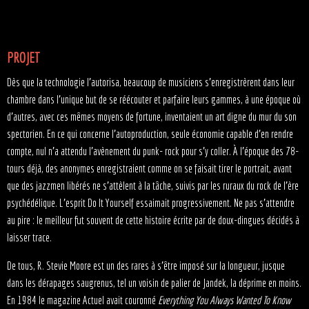
PROJET
Dès que la technologie l’autorisa, beaucoup de musiciens s’enregistrèrent dans leur
chambre dans l’unique but de se réécouter et parfaire leurs gammes, à une époque où
d’autres, avec ces mêmes moyens de fortune, inventaient un art digne du mur du son
spectorien. En ce qui concerne l’autoproduction, seule économie capable d’en rendre
compte, nul n’a attendu l’avènement du punk- rock pour s’y coller. À l’époque des 78-
tours déjà, des anonymes enregistraient comme on se faisait tirer le portrait, avant
que des jazzmen libérés ne s’attèlent à la tâche, suivis par les ruraux du rock de l’ère
psychédélique. L’esprit Do It Yourself essaimait progressivement. Ne pas s’attendre
au pire : le meilleur fut souvent de cette histoire écrite par de doux-dingues décidés à
laisser trace.
De tous, R. Stevie Moore est un des rares à s’être imposé sur la longueur, jusque
dans les dérapages saugrenus, tel un voisin de palier de Jandek, la déprime en moins.
En 1984 le magazine Actuel avait couronné
Everything You Always Wanted To Know