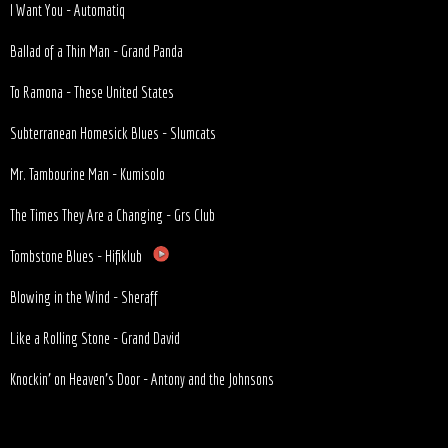
I Want You - Automatiq
Ballad of a Thin Man - Grand Panda
To Ramona - These United States
Subterranean Homesick Blues - Slumcats
Mr. Tambourine Man - Kumisolo
The Times They Are a Changing - Grs Club
Tombstone Blues - Hifiklub
Blowing in the Wind - Sheraff
Like a Rolling Stone - Grand David
Knockin' on Heaven's Door - Antony and the Johnsons