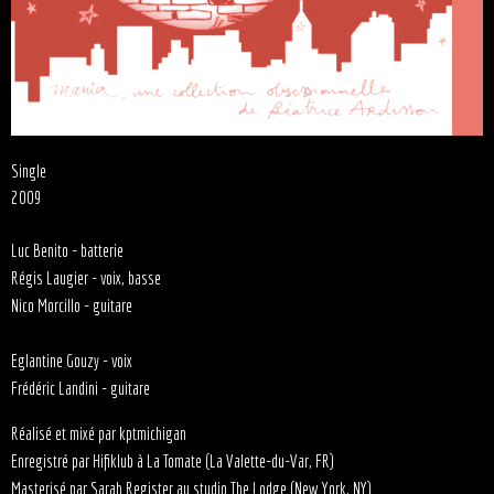
Single
2009
Luc Benito - batterie
Régis Laugier - voix, basse
Nico Morcillo - guitare
Eglantine Gouzy - voix
Frédéric Landini - guitare
Réalisé et mixé par kptmichigan
Enregistré par Hifiklub à La Tomate (La Valette-du-Var, FR)
Masterisé par Sarah Register au studio The Lodge (New York, NY)