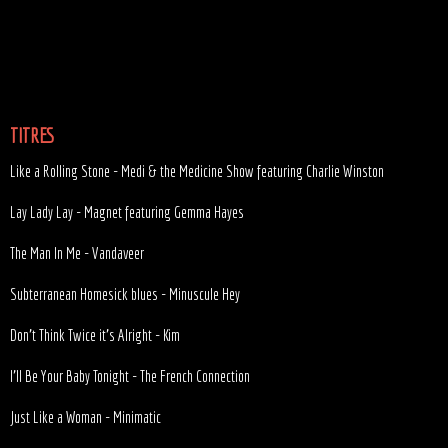
TITRES
Like a Rolling Stone - Medi & the Medicine Show featuring Charlie Winston
Lay Lady Lay - Magnet featuring Gemma Hayes
The Man In Me - Vandaveer
Subterranean Homesick blues - Minuscule Hey
Don't Think Twice it's Alright - Kim
I'll Be Your Baby Tonight - The French Connection
Just Like a Woman - Minimatic