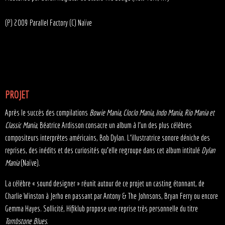
(P) 2009 Parallel Factory (C) Naïve
PROJET
Après le succès des compilations
Bowie Mania, Cloclo Mania, Indo Mania, Rio Mania et
Classic Mania
, Béatrice Ardisson consacre un album à l’un des plus célèbres
compositeurs interprètes américains, Bob Dylan. L’illustratrice sonore déniche des
reprises, des inédits et des curiosités qu’elle regroupe dans cet album intitulé
Dylan
Mania
(Naïve).
La célèbre « sound designer » réunit autour de ce projet un casting étonnant, de
Charlie Winston à Jerho en passant par Antony & The Johnsons, Bryan Ferry ou encore
Gemma Hayes. Sollicité, Hifiklub propose une reprise très personnelle du titre
Tombstone Blues
.