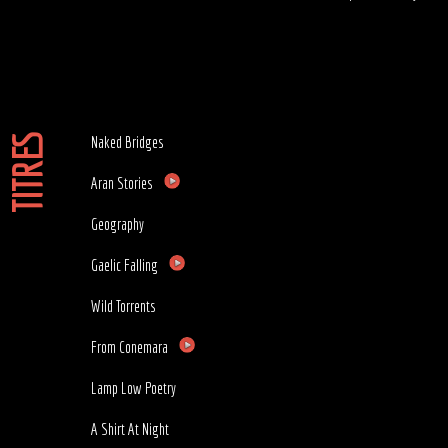
TITRES
Naked Bridges
Aran Stories
Geography
Gaelic Falling
Wild Torrents
From Conemara
Lamp Low Poetry
A Shirt At Night