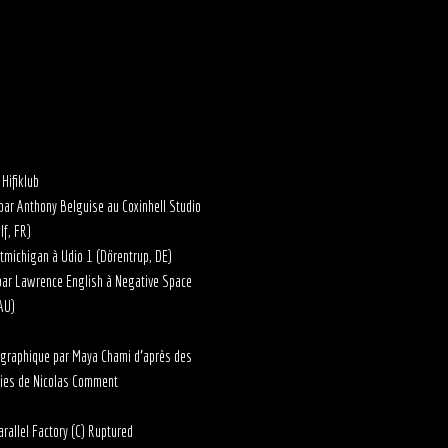
 Hifiklub
par Anthony Belguise au Coxinhell Studio
lf, FR)
tmichigan à Udio 1 (Dörentrup, DE)
par Lawrence English à Negative Space
AU)
 graphique par Maya Chami d'après des
ies de Nicolas Comment
rallel Factory (C) Ruptured