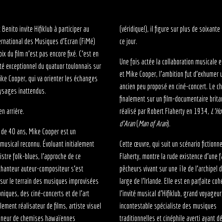
Benito invite Hifiklub à participer au
(véridique!), il figure sur plus de soixante
ternational des Musiques d’Ecran (FiMé)
ce jour.
ix du film n’est pas encore fixé. C’est en
Une fois actée la collaboration musicale e
vité exceptionnel du quatuor toulonnais sur
et Mike Cooper, l’ambition fut d’exhumer u
Mike Cooper, qui va orienter les échanges
ancien peu proposé en ciné-concert. Le ch
ysages inattendus.
finalement sur un film-documentaire brit
en arrière.
réalisé par Robert Flaherty en 1934,
L’H
d’Aran
(
Man of Aran
).
 de 40 ans, Mike Cooper est un
 musical reconnu. Évoluant initialement
Cette œuvre, qui suit un scénario fictionne
istre folk-blues, l’approche de ce
Flaherty, montre la rude existence d’une f
chanteur auteur-compositeur s’est
pêcheurs vivant sur une île de l’archipel 
sur le terrain des musiques improvisées
large de l’Irlande. Elle est en parfaite co
oniques, des ciné-concerts et de l’art
l’invité musical d’Hifiklub, grand voyageur
ement réalisateur de films, artiste visuel
incontestable spécialiste des musiques
onneur de chemises hawaïennes
traditionnelles et cinéphile averti ayant dé