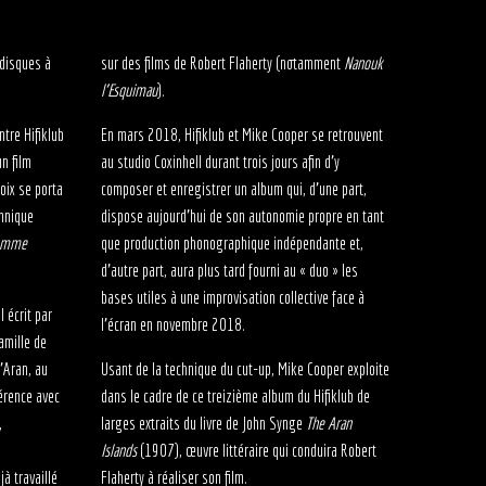
 disques à
sur des films de Robert Flaherty (notamment
Nanouk
l’Esquimau
).
ntre Hifiklub
En mars 2018, Hifiklub et Mike Cooper se retrouvent
n film
au studio Coxinhell durant trois jours afin d’y
oix se porta
composer et enregistrer un album qui, d’une part,
annique
dispose aujourd’hui de son autonomie propre en tant
omme
que production phonographique indépendante et,
d’autre part, aura plus tard fourni au « duo » les
bases utiles à une improvisation collective face à
l écrit par
l’écran en novembre 2018.
amille de
d’Aran, au
Usant de la technique du cut-up, Mike Cooper exploite
hérence avec
dans le cadre de ce treizième album du Hifiklub de
,
larges extraits du livre de John Synge
The Aran
Islands
(1907), œuvre littéraire qui conduira Robert
jà travaillé
Flaherty à réaliser son film.