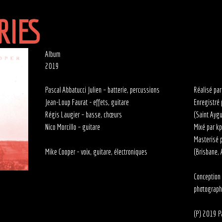
RIES
Album
2019
Pascal Abbatucci Julien – batterie, percussions
Réalisé par
Jean-Loup Faurat - effets, guitare
Enregistré 
Régis Laugier – basse, chœurs
(Saint Aygu
Nico Morcillo – guitare
Mixé par kp
Masterisé 
Mike Cooper - voix, guitare, électroniques
(Brisbane, 
Conception
photograph
(P) 2019 Pa