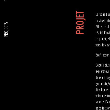
PROJET
Lorsque Luc 
Festival In
PROJECTS
2018, le cho
réalité l’in
ce projet, 
vers des pa
Bref retour 
Depuis plus
explorateur
dans un reg
guitariste/
développée 
voire électr
sonore. Egal
et collecti